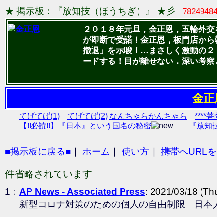
★ 掲示板：『放知技（ほうちぎ）』 ★彡
7824948
２０１８年元旦，金正恩，五輪外交
が即断で受諾！金正恩，板門店から
撤退」を示唆！…まさしく激動の２
ードする！目が離せない．深い考察
金正
てげてげ(1)
てげてげ(2)
なんちゃらかんちゃら
****
【!!必読!!】『日本』という国名の秘密
『放知
■掲示板に戻る■
｜
ホーム
｜
使い方
｜
携帯へURL
件省略されています
1：
AP News - Associated Press
:
2021/03/18 (Thu
新型コロナ対策のための個人の自由制限 日本