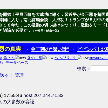
4
を開始！平昌五輪を大成功に導く．習近平が金正恩を超国
韓国に入り，南北首脳会談．大成功！トランプが５月中の
０１８年だ．この激動の切っ掛けをつくり，激動をリードし
と議論が必要だ．
（Ｍ部長・飯山一郎）
→
恩の真実
金王朝の“深い謎”
・
ビビンバ！北
菩薩
亀さん
きのこ組
へっぴりごし
mespesad
技』データベース
検索：
を送る
｜
管理
) 17:55:46
host:207.244.71.82
人の大多数が容認