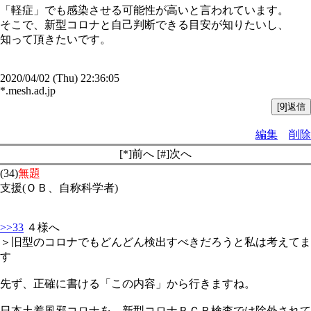
「軽症」でも感染させる可能性が高いと言われています。
そこで、新型コロナと自己判断できる目安が知りたいし、
知って頂きたいです。
2020/04/02 (Thu) 22:36:05
*.mesh.ad.jp
編集
削除
[*]前へ [#]次へ
(34)
無題
支援(ＯＢ、自称科学者)
>>33
４様へ
＞旧型のコロナでもどんどん検出すべきだろうと私は考えてま
す
先ず、正確に書ける「この内容」から行きますね。
日本土着風邪コロナを、新型コロナＰＣＲ検査では除外されて