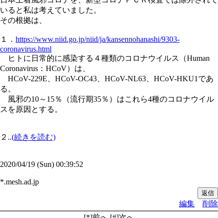
いると私は考えていました。
その根拠は、
１．
https://www.niid.go.jp/niid/ja/kansennohanashi/9303-
coronavirus.html
ヒトに日常的に感染する４種類のコロナウイルス（Human
Coronavirus：HCoV）は、
HCoV-229E、HCoV-OC43、HCoV-NL63、HCoV-HKU1であ
る。
風邪の10～15％（流行期35％）はこれら4種のコロナウイル
スを原因とする。
２..
(続きを読む)
2020/04/19 (Sun) 00:39:52
*.mesh.ad.jp
編集
削除
[*]前へ [#]次へ