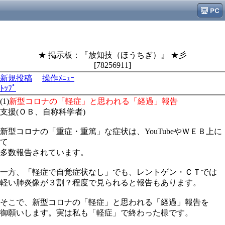
★ 掲示板：『放知技（ほうちぎ）』 ★彡
[78256911]
新規投稿
操作ﾒﾆｭｰ
ﾄｯﾌﾟ
(1)
新型コロナの「軽症」と思われる「経過」報告
支援(ＯＢ、自称科学者)
新型コロナの「重症・重篤」な症状は、YouTubeやＷＥＢ上に
て
多数報告されています。
一方、「軽症で自覚症状なし」でも、レントゲン・ＣＴでは
軽い肺炎像が３割？程度で見られると報告もあります。
そこで、新型コロナの「軽症」と思われる「経過」報告を
御願いします。実は私も「軽症」で終わった様です。