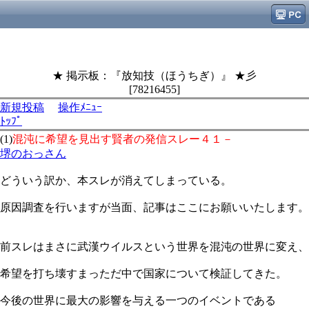
★ 掲示板：『放知技（ほうちぎ）』 ★彡
[78216455]
新規投稿
操作ﾒﾆｭｰ
ﾄｯﾌﾟ
(1)
混沌に希望を見出す賢者の発信スレー４１－
堺のおっさん
どういう訳か、本スレが消えてしまっている。
原因調査を行いますが当面、記事はここにお願いいたします。
前スレはまさに武漢ウイルスという世界を混沌の世界に変え、
希望を打ち壊すまっただ中で国家について検証してきた。
今後の世界に最大の影響を与える一つのイベントである