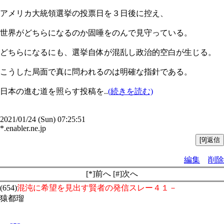
アメリカ大統領選挙の投票日を３日後に控え、
世界がどちらになるのか固唾をのんで見守っている。
どちらになるにも、選挙自体が混乱し政治的空白が生じる。
こうした局面で真に問われるのは明確な指針である。
日本の進む道を照らす投稿を..
(続きを読む)
2021/01/24 (Sun) 07:25:51
*.enabler.ne.jp
編集
削除
[*]前へ [#]次へ
(654)
混沌に希望を見出す賢者の発信スレー４１－
猿都瑠