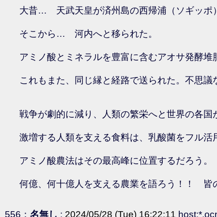
大昔… 天武天皇が済州島の西帰浦（ソギッポ
そこから… 河内へと移られた。
アミノ酸とミネラルを豊富に含むアオサ発酵堆
これもまた、同じ縁と経路で送られた。不思議
戦争が劇的に減り、人類の繁栄へと世界の各国
激増する人類を支える食料は、乳酸菌をフル活
アミノ酸農法はその最高峰に位置するだろう。
何億、何十億人を支える農業を語ろう！！ 皆
556：
名無し
:
2024/05/28 (Tue) 16:22:11
host:*.oc