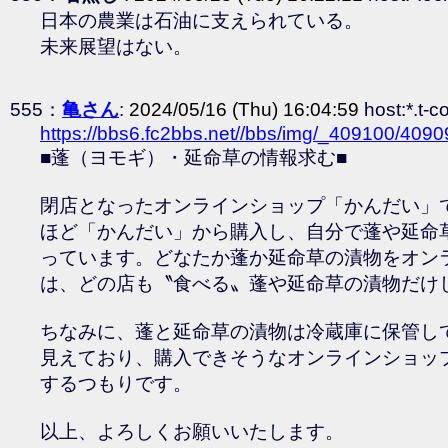
日本の農業は石油に支えられている。
未来展望はない。
555：
亀さん
:
2024/05/16 (Thu) 16:04:59
host:*.t-c
https://bbs6.fc2bbs.net//bbs/img/_409100/409
■蓬（ヨモギ）・延命草の情報求む■
閉店となったオンラインショップ「かんだい」で
ほど「かんだい」から購入し、自分で蓬や延命
っています。どなたか蓬か延命草の漬物をオン
は、どの店も〝食べる〟蓬や延命草の漬物だけ
ちなみに、蓬と延命草の漬物は冷蔵庫に保管し
見えており、購入できそうなオンラインショッ
するつもりです。
以上、よろしくお願いいたします。