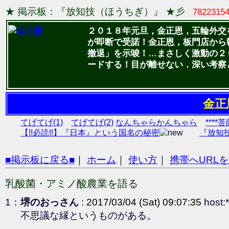
★ 掲示板：『放知技（ほうちぎ）』 ★彡
7822315
２０１８年元旦，金正恩，五輪外交
が即断で受諾！金正恩，板門店から
撤退」を示唆！…まさしく激動の２
ードする！目が離せない．深い考察
金正
てげてげ(1)
てげてげ(2)
なんちゃらかんちゃら
****
【!!必読!!】『日本』という国名の秘密
『放知
■掲示板に戻る■
｜
ホーム
｜
使い方
｜
携帯へURL
乳酸菌・アミノ酸農業を語る
1：
堺のおっさん
:
2017/03/04 (Sat) 09:07:35
host:*
不思議な縁というものがある。