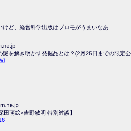
けど、経営科学出版はプロモがうまいなあ...
m.ne.jp
謎を解き明かす発掘品とは？(2月25日までの限定公
WI
om.ne.jp
深田萌絵×吉野敏明 特別対談】
18