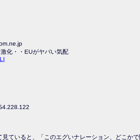
com.ne.jp
も激化・・EUがヤバい気配
LI
54.228.122
て見ていると、「このエグいナレーション、どこかで