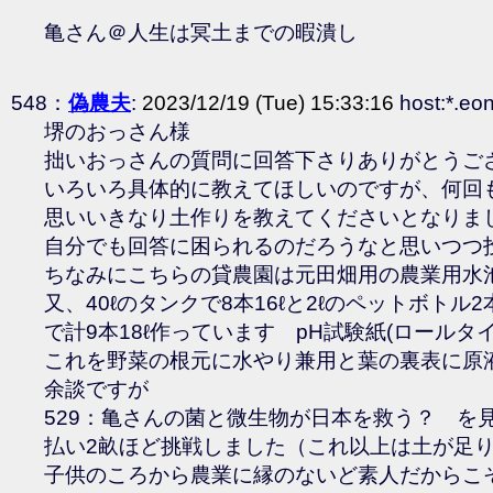
亀さん＠人生は冥土までの暇潰し
548：
偽農夫
:
2023/12/19 (Tue) 15:33:16
host:*.eon
堺のおっさん様
拙いおっさんの質問に回答下さりありがとうご
いろいろ具体的に教えてほしいのですが、何回
思いいきなり土作りを教えてくださいとなりま
自分でも回答に困られるのだろうなと思いつつ
ちなみにこちらの貸農園は元田畑用の農業用水
又、40ℓのタンクで8本16ℓと2ℓのペットボトル
で計9本18ℓ作っています pH試験紙(ロールタ
これを野菜の根元に水やり兼用と葉の裏表に原
余談ですが
529：亀さんの菌と微生物が日本を救う？ を見
払い2畝ほど挑戦しました（これ以上は土が足
子供のころから農業に縁のないど素人だからこ