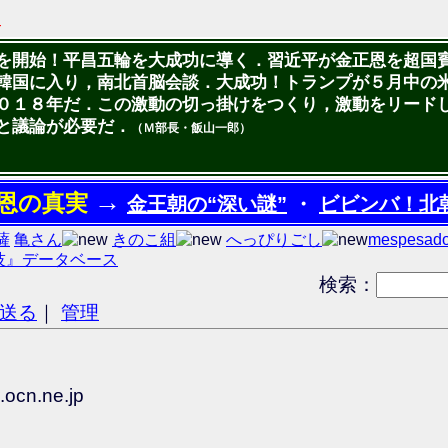
4
を開始！平昌五輪を大成功に導く．習近平が金正恩を超国
韓国に入り，南北首脳会談．大成功！トランプが５月中の
０１８年だ．この激動の切っ掛けをつくり，激動をリードし
と議論が必要だ．
（Ｍ部長・飯山一郎）
→
恩の真実
金王朝の“深い謎”
・
ビビンバ！北
菩薩
亀さん
きのこ組
へっぴりごし
mespesad
技』データベース
検索：
を送る
｜
管理
.ocn.ne.jp