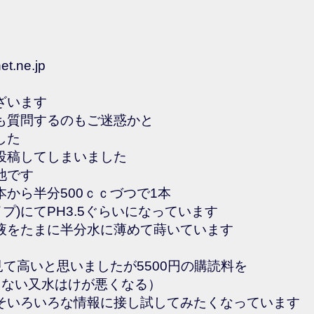
et.ne.jp
ざいます
も質問するのもご迷惑かと
した
投稿してしまいました
池です
2本から半分500ｃｃづつで1本
イプ)にてPH3.5ぐらいになっています
液をたまに半分水に薄めて蒔いています
て高いと思いましたが5500円の購読料を
りない又水はけが悪くなる）
そいろいろな情報に接し試してみたくなっています