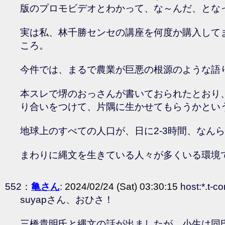
版のプロモビデオとわかって、な～んだ、とな
実は私、林千勝センセの講座を何度か購入して
ころ。
今件では、まるで農業が巨悪の根源のような語
本スレで堺のおっさんが書いておられたとおり
り合いをつけて、片隅に生かせてもらうかとい
地球上のすべての人口が、日に2-3時間、な
まわりに縄文を生きている人々が多くいる環境
552：
亀さん
:
2024/02/24 (Sat) 03:30:15
host:*.t-c
suyapさん、おひさ！
三橋貴明氏と縄文の話が出ましたが、小生は同