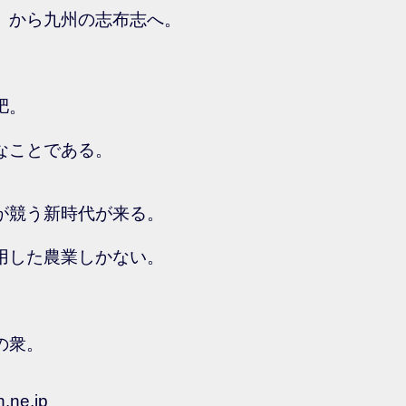
）から九州の志布志へ。
肥。
なことである。
が競う新時代が来る。
用した農業しかない。
の衆。
n.ne.jp