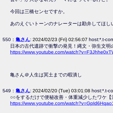
今回は三橋センセですか。
あのえぐいトーンのナレーターは勘弁してほしい
550：
亀さん
:
2024/02/23 (Fri) 02:56:07
host:*.t-co
日本の古代遺跡で衝撃の発見！縄文・弥生文明の
https://www.youtube.com/watch?v=F3Jhhe0xT
亀さん＠人生は冥土までの暇潰し
549：
亀さん
:
2024/02/20 (Tue) 03:01:08
host:*.t-c
○○をするだけで便秘改善・体重減少したワケ【
https://www.youtube.com/watch?v=GpId6Hqao