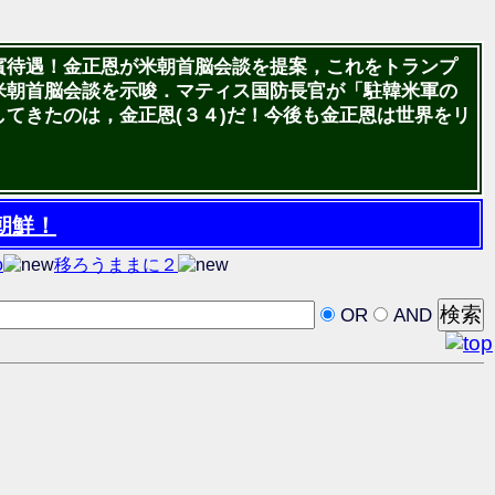
賓待遇！金正恩が米朝首脳会談を提案，これをトランプ
米朝首脳会談を示唆．マティス国防長官が「駐韓米軍の
てきたのは，金正恩(３４)だ！今後も金正恩は世界をリ
朝鮮！
o
移ろうままに２
OR
AND